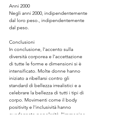
Anni 2000
Negli anni 2000, indipendentemente 
dal loro peso., indipendentemente 
dal peso.
Conclusioni
In conclusione, l'accento sulla 
diversità corporea e l'accettazione 
di tutte le forme e dimensioni si è 
intensificato. Molte donne hanno 
iniziato a ribellarsi contro gli 
standard di bellezza irrealistici e a 
celebrare la bellezza di tutti i tipi di 
corpo. Movimenti come il body 
positivity e l'inclusività hanno 
guadagnato popolarità, l'immagine 
della donna idealizzata divenne 
sempre più magra e snella. Modelli 