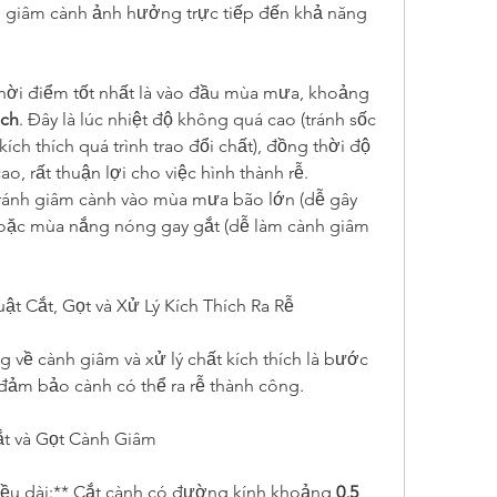
 giâm cành ảnh hưởng trực tiếp đến khả năng 
*Lý tưởng nhất:** Thời điểm tốt nhất là vào đầu mùa mưa, khoảng 
ịch
. Đây là lúc nhiệt độ không quá cao (tránh sốc 
kích thích quá trình trao đổi chất), đồng thời độ 
o, rất thuận lợi cho việc hình thành rễ.
tránh giâm cành vào mùa mưa bão lớn (dễ gây 
oặc mùa nắng nóng gay gắt (dễ làm cành giâm 
ật Cắt, Gọt và Xử Lý Kích Thích Ra Rễ
 về cành giâm và xử lý chất kích thích là bước 
ảm bảo cành có thể ra rễ thành công.
ắt và Gọt Cành Giâm
ều dài:** Cắt cành có đường kính khoảng 
0,5 