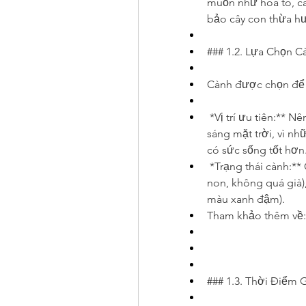
muốn như hoa to, cá
bảo cây con thừa 
### 1.2. Lựa Chọn 
Cành được chọn để 
*Vị trí ưu tiên:** N
sáng mặt trời, vì nh
có sức sống tốt hơn
*Trạng thái cành:**
non, không quá già),
màu xanh đậm).
Tham khảo thêm về:
### 1.3. Thời Điểm