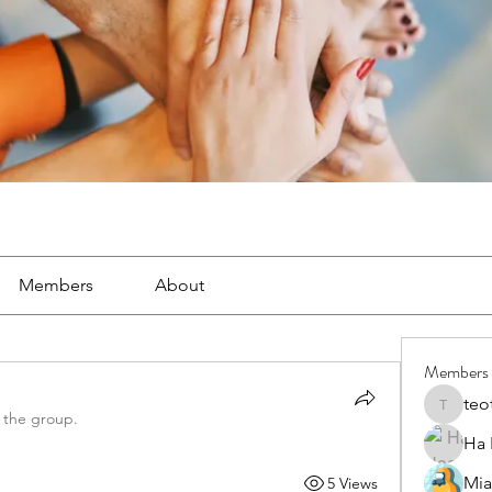
Members
About
Members
teo
teotran
 the group.
Ha
Mia
5 Views