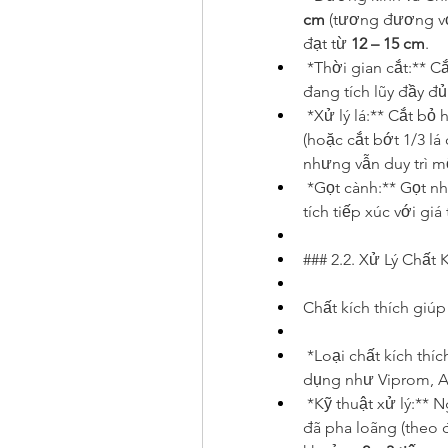
cm
 (tương đương vớ
đạt từ 
12 – 15 cm
.
*Thời gian cắt:** C
đang tích lũy đầy đ
*Xử lý lá:** Cắt bỏ h
(hoặc cắt bớt 1/3 lá
nhưng vẫn duy trì 
*Gọt cành:** Gọt nh
tích tiếp xúc với giá
### 2.2. Xử Lý Chất 
Chất kích thích giúp 
*Loại chất kích thíc
dụng như Viprom, A
*Kỹ thuật xử lý:**
đã pha loãng (theo 