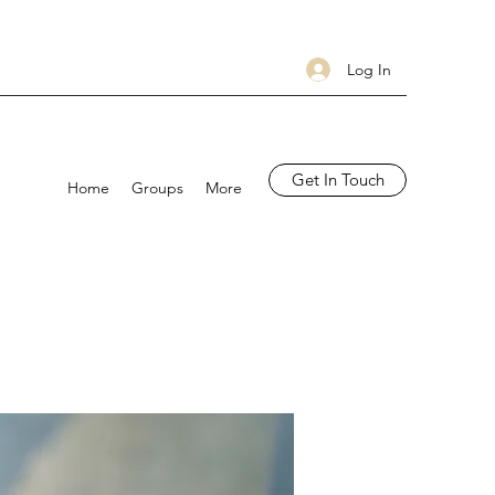
Log In
Get In Touch
Home
Groups
More