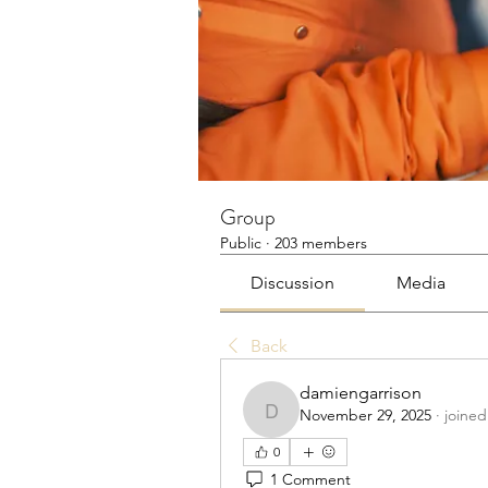
Group
Public
·
203 members
Discussion
Media
Back
damiengarrison
November 29, 2025
·
joined
damiengarrison
0
1 Comment