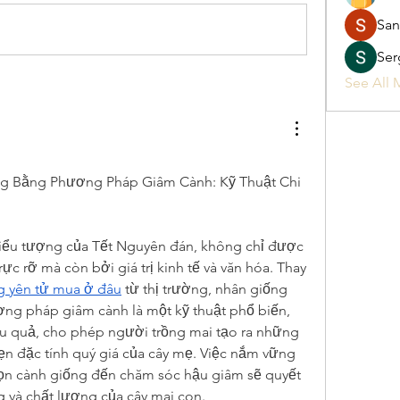
San
Ser
See All 
g Bằng Phương Pháp Giâm Cành: Kỹ Thuật Chi 
biểu tượng của Tết Nguyên đán, không chỉ được 
ực rỡ mà còn bởi giá trị kinh tế và văn hóa. Thay 
g yên tử mua ở đâu
 từ thị trường, nhân giống 
g pháp giâm cành là một kỹ thuật phổ biến, 
 quả, cho phép người trồng mai tạo ra những 
ẹn đặc tính quý giá của cây mẹ. Việc nắm vững 
họn cành giống đến chăm sóc hậu giâm sẽ quyết 
g và chất lượng của cây mai con.