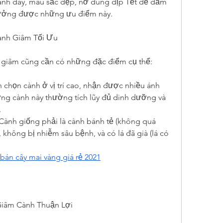
nh dày, màu sắc đẹp, nở đúng dịp Tết để đảm 
hưởng được những ưu điểm này.
Cành Giâm Tối Ưu
giâm cũng cần có những đặc điểm cụ thể:
ên chọn cành ở vị trí cao, nhận được nhiều ánh 
ững cành này thường tích lũy đủ dinh dưỡng và 
.
 Cành giống phải là cành bánh tẻ (không quá 
 không bị nhiễm sâu bệnh, và có lá đã già (lá có 
bán cây mai vàng giá rẻ 2021
 Giâm Cành Thuận Lợi