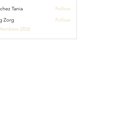
chez Tania
Follow
g Zorg
Follow
Members (203)