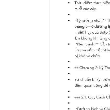
Thời điểm thực hiện
ra rễ của cây.
tháng 5 – 6 dương l
nhiệt) hay quá thấp (
ẩm không khí tăng ca
*Nên tránh:** Cần 
úng và nấm bệnh) h
bị khô và chết).
## Chương 2: Kỹ Thu
Sự chuẩn bị kỹ lưỡng
đệm quan trọng để đ
### 2.1. Quy Cách C
*Đường kính và Chi