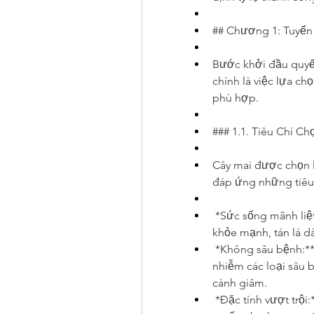
## Chương 1: Tuyển
Bước khởi đầu quyết
chính là việc lựa ch
phù hợp.
### 1.1. Tiêu Chí C
Cây mai được chọn l
đáp ứng những tiêu 
*Sức sống mãnh liệt
khỏe mạnh, tán lá d
*Không sâu bệnh:**
nhiễm các loại sâu 
cành giâm.
*Đặc tính vượt trội