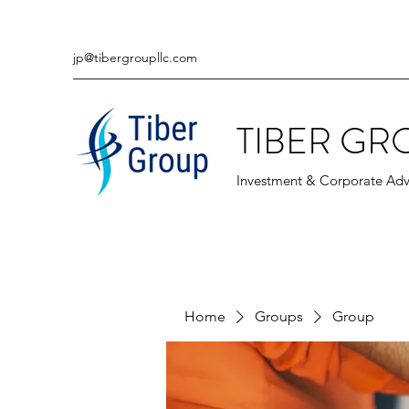
jp@tibergroupllc.com
TIBER GR
Investment & Corporate Adv
Home
Groups
Group