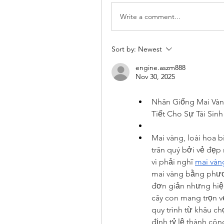
Write a comment...
Sort by:
Newest
engine.aszm888
Nov 30, 2025
Nhân Giống Mai Vàn
Tiết Cho Sự Tái Sinh
Mai vàng, loài hoa 
trân quý bởi vẻ đẹp r
vì phải nghĩ 
mai vàn
mai vàng bằng phươn
đơn giản nhưng hiệu
cây con mang trọn v
quy trình từ khâu c
định tỷ lệ thành côn