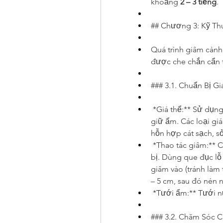
khoảng 
2 – 3 tiếng
.
## Chương 3: Kỹ T
Quá trình giâm cành
được che chắn cẩn 
### 3.1. Chuẩn Bị G
*Giá thể:** Sử dụng 
giữ ẩm. Các loại giá
hỗn hợp cát sạch, s
*Thao tác giâm:** C
bị. Dùng que đục lỗ
giâm vào (tránh làm
– 5 cm, sau đó nén 
*Tưới ẩm:** Tưới n
### 3.2. Chăm Sóc 