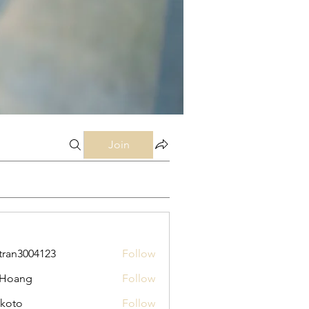
Join
tran3004123
Follow
3004123
 Hoang
Follow
koto
Follow