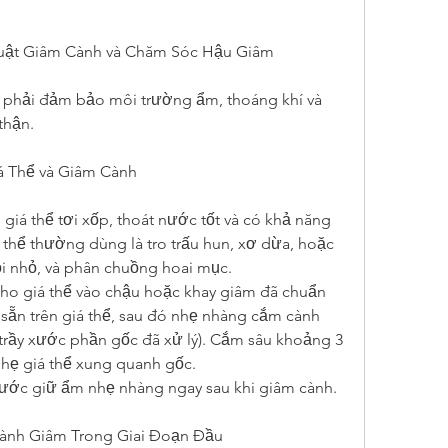
huật Giâm Cành và Chăm Sóc Hậu Giâm
 phải đảm bảo môi trường ẩm, thoáng khí và 
thận.
iá Thể và Giâm Cành
giá thể tơi xốp, thoát nước tốt và có khả năng 
 thể thường dùng là tro trấu hun, xơ dừa, hoặc 
ỏi nhỏ, và phân chuồng hoai mục.
ho giá thể vào chậu hoặc khay giâm đã chuẩn 
 sẵn trên giá thể, sau đó nhẹ nhàng cắm cành 
 trầy xước phần gốc đã xử lý). Cắm sâu khoảng 3 
nhẹ giá thể xung quanh gốc.
ước giữ ẩm nhẹ nhàng ngay sau khi giâm cành.
Cành Giâm Trong Giai Đoạn Đầu