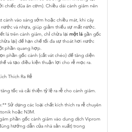
i chiếc đũa ăn cơm). Chiều dài cành giâm nên 
ắt cành vào sáng sớm hoặc chiều mát, khi cây 
ủ nước và nhựa, giúp giảm thiểu sự mất nước.
ết lá trên cành giâm, chỉ chừa lại 
một lá
 gần gốc 
 chừa lại) để hạn chế tối đa sự thoát hơi nước 
một phần quang hợp.
ọn phần gốc cành (cắt vát chéo) để tăng diện 
 thể và tạo điều kiện thuận lợi cho rễ mọc ra.
Kích Thích Ra Rễ
tăng tốc và cải thiện tỷ lệ ra rễ cho cành giâm.
h:** Sử dụng các loại chất kích thích ra rễ chuyên 
tonik hoặc N3M.
 Ngâm phần gốc cành giâm vào dung dịch Viprom 
đúng hướng dẫn của nhà sản xuất) trong 