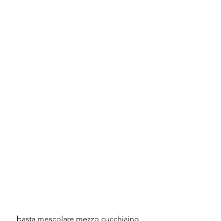
 basta mescolare mezzo cucchiaino 