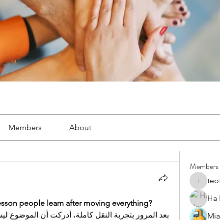
Members
About
Members
teo
teotran
Ha
lesson people learn after moving everything?
Mia