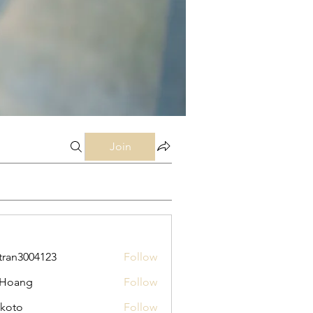
Join
tran3004123
Follow
3004123
 Hoang
Follow
koto
Follow