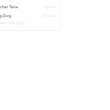
chez Tania
Follow
g Zorg
Follow
Members (203)