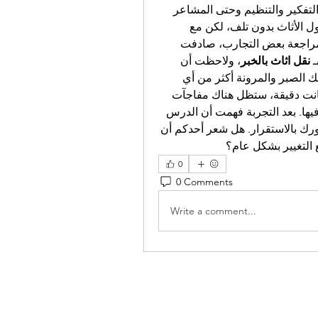
أو مجرد نقل أثاث، بل تجربة متكاملة تؤثر على طريقة التفكير والتنظيم وحتى المشاعر 
اليومية. في البداية كنت أظن أن النجاح يعني فقط وصول الأثاث بدون تلف، لكن مع 
الوقت اكتشفت أن التجربة أعمق من ذلك بكثير. أثناء مراجعة بعض التجارب، صادفت 
 
نقل اثاث بالخبر
، ولاحظت أن 
كثيرًا من الناس وصلوا لنفس النتيجة: عملية النقل تعلمك الصبر والمرونة أكثر من أي 
شيء آخر. أكثر ما بقي في ذهني هو أن الخطط مهما كانت دقيقة، ستظل هناك مفاجآت 
غير متوقعة، وهذا جزء طبيعي من التجربة وليس خطأ فيها. بعد التجربة فهمت أن الدرس 
الحقيقي هو كيفية التكيف بسرعة مع الحفاظ على شعورك بالاستقرار. هل شعر أحدكم أن 
 التغيير بشكل عام؟
0
0 Comments
Write a comment...