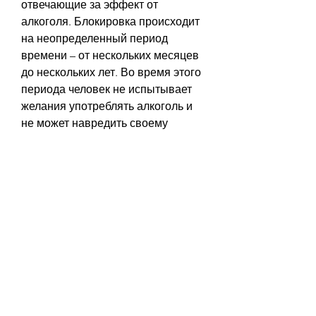
отвечающие за эффект от 
алкоголя. Блокировка происходит 
на неопределенный период 
времени – от нескольких месяцев 
до нескольких лет. Во время этого 
периода человек не испытывает 
желания употреблять алкоголь и 
не может навредить своему 
здоровью.
Как происходит процесс 
кодировки от алкоголя в 
Бехтерева
Процесс кодировки от алкоголя в 
Бехтерева происходит в 
несколько этапов:
1. Первый этап – подготовка. На 