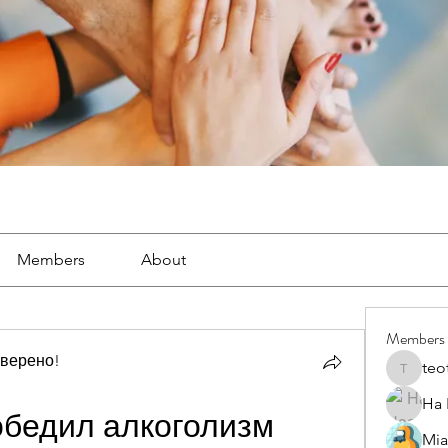
Members
About
Members
оверено!
teo
teotran
Ha
обедил алкоголизм
Mia