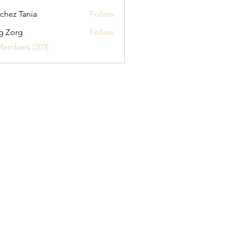
chez Tania
Follow
g Zorg
Follow
Members (203)