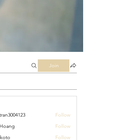
Join
tran3004123
Follow
3004123
 Hoang
Follow
koto
Follow