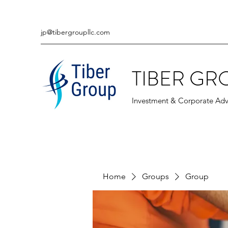
jp@tibergroupllc.com
TIBER GR
Investment & Corporate Adv
Home
Groups
Group