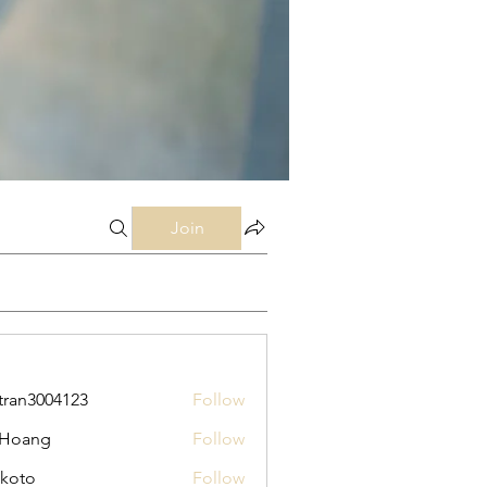
Join
tran3004123
Follow
3004123
 Hoang
Follow
koto
Follow