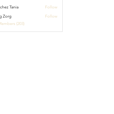
chez Tania
Follow
g Zorg
Follow
Members (203)