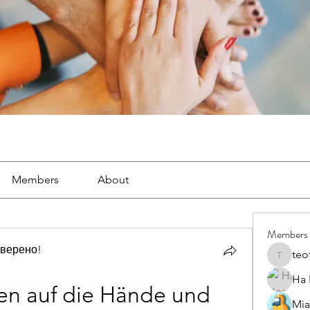
Members
About
Members
оверено!
teo
teotran
Ha
n auf die Hände und 
Mia