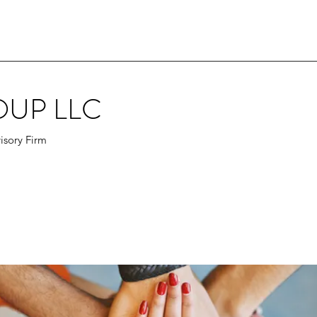
OUP LLC
isory Firm