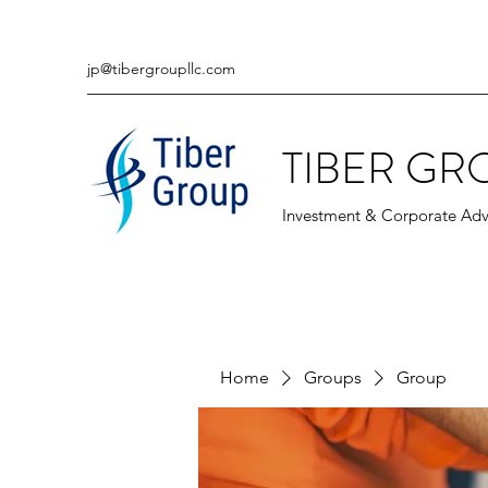
jp@tibergroupllc.com
TIBER GR
Investment & Corporate Adv
Home
Groups
Group