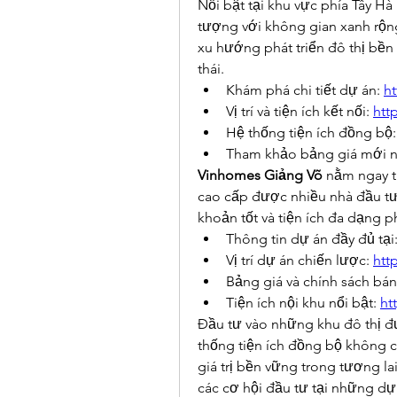
Nổi bật tại khu vực phía Tây Hà 
tượng với không gian xanh rộng
xu hướng phát triển đô thị bền
thái.
Khám phá chi tiết dự án: 
h
Vị trí và tiện ích kết nối: 
htt
Hệ thống tiện ích đồng bộ:
Tham khảo bảng giá mới n
Vinhomes Giảng Võ
 nằm ngay t
cao cấp được nhiều nhà đầu tư 
khoản tốt và tiện ích đa dạng 
Thông tin dự án đầy đủ tại:
Vị trí dự án chiến lược: 
htt
Bảng giá và chính sách bán
Tiện ích nội khu nổi bật: 
ht
Đầu tư vào những khu đô thị đượ
thống tiện ích đồng bộ không c
giá trị bền vững trong tương la
các cơ hội đầu tư tại những dự