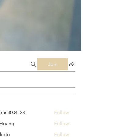
Join
tran3004123
Follow
3004123
 Hoang
Follow
koto
Follow