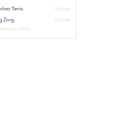
chez Tania
Follow
g Zorg
Follow
Members (203)