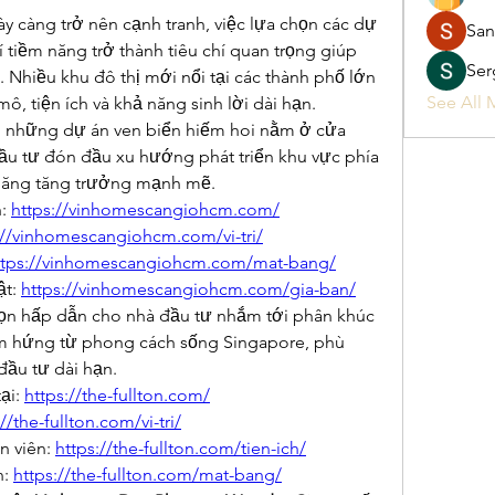
y càng trở nên cạnh tranh, việc lựa chọn các dự 
San
í tiềm năng trở thành tiêu chí quan trọng giúp 
Ser
. Nhiều khu đô thị mới nổi tại các thành phố lớn 
See All 
ô, tiện ích và khả năng sinh lời dài hạn.
g những dự án ven biển hiếm hoi nằm ở cửa 
u tư đón đầu xu hướng phát triển khu vực phía 
ả năng tăng trưởng mạnh mẽ.
: 
https://vinhomescangiohcm.com/
://vinhomescangiohcm.com/vi-tri/
ttps://vinhomescangiohcm.com/mat-bang/
t: 
https://vinhomescangiohcm.com/gia-ban/
họn hấp dẫn cho nhà đầu tư nhắm tới phân khúc 
ảm hứng từ phong cách sống Singapore, phù 
 đầu tư dài hạn.
ại: 
https://the-fullton.com/
//the-fullton.com/vi-tri/
n viên: 
https://the-fullton.com/tien-ich/
: 
https://the-fullton.com/mat-bang/