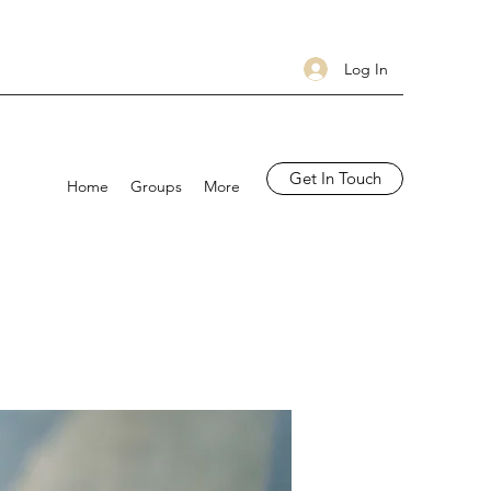
Log In
Get In Touch
Home
Groups
More