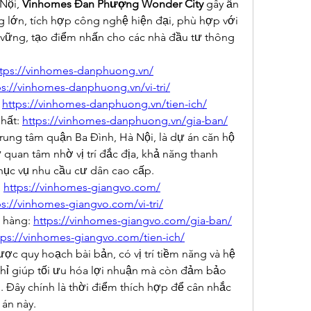
Nội, 
Vinhomes Đan Phượng Wonder City
 gây ấn 
 lớn, tích hợp công nghệ hiện đại, phù hợp với 
 vững, tạo điểm nhấn cho các nhà đầu tư thông 
ttps://vinhomes-danphuong.vn/
ps://vinhomes-danphuong.vn/vi-tri/
 
https://vinhomes-danphuong.vn/tien-ich/
hất: 
https://vinhomes-danphuong.vn/gia-ban/
rung tâm quận Ba Đình, Hà Nội, là dự án căn hộ 
quan tâm nhờ vị trí đắc địa, khả năng thanh 
phục vụ nhu cầu cư dân cao cấp.
 
https://vinhomes-giangvo.com/
ps://vinhomes-giangvo.com/vi-tri/
 hàng: 
https://vinhomes-giangvo.com/gia-ban/
tps://vinhomes-giangvo.com/tien-ich/
c quy hoạch bài bản, có vị trí tiềm năng và hệ 
hỉ giúp tối ưu hóa lợi nhuận mà còn đảm bảo 
i. Đây chính là thời điểm thích hợp để cân nhắc 
 án này.