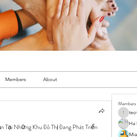
Members
About
Members
teo
teotran
Ha
 Tại Những Khu Đô Thị Đang Phát Triển
Mia