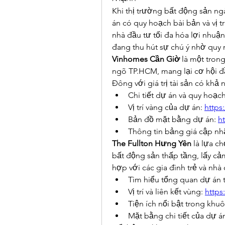
Khi thị trường bất động sản ngà
án có quy hoạch bài bản và vị tr
nhà đầu tư tối đa hóa lợi nhuận
đang thu hút sự chú ý nhờ quy m
Vinhomes Cần Giờ
 là một tron
ngõ TP.HCM, mang lại cơ hội đầ
Đông với giá trị tài sản có kh
Chi tiết dự án và quy hoạch
Vị trí vàng của dự án: 
https
Bản đồ mặt bằng dự án: 
h
Thông tin bảng giá cập nhậ
The Fullton Hưng Yên
 là lựa c
bất động sản thấp tầng, lấy c
hợp với các gia đình trẻ và nhà
Tìm hiểu tổng quan dự án t
Vị trí và liên kết vùng: 
https:
Tiện ích nổi bật trong khuô
Mặt bằng chi tiết của dự án