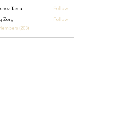
chez Tania
Follow
g Zorg
Follow
Members (203)