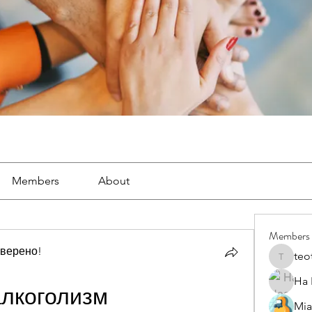
Members
About
Members
оверено!
teo
teotran
Ha
лкоголизм
Mia