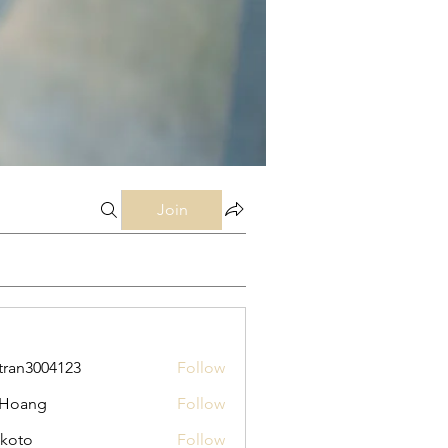
Join
tran3004123
Follow
3004123
 Hoang
Follow
koto
Follow