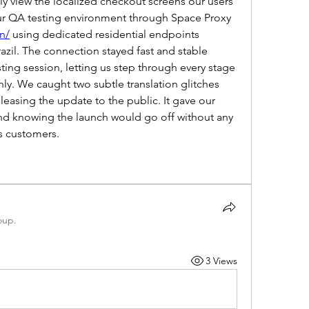
lly view the localized checkout screens our users 
would see. We routed our QA testing environment through Space Proxy 
n/
 using dedicated residential endpoints 
zil. The connection stayed fast and stable 
ting session, letting us step through every stage 
ly. We caught two subtle translation glitches 
easing the update to the public. It gave our 
d knowing the launch would go off without any 
as customers.
oup.
3 Views