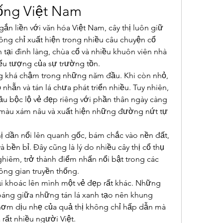
hống Việt Nam
ắn liền với văn hóa Việt Nam, cây thị luôn giữ 
Không chỉ xuất hiện trong nhiều câu chuyện cổ 
ện tại đình làng, chùa cổ và nhiều khuôn viên nhà 
ểu tượng của sự trường tồn.
ởng khá chậm trong những năm đầu. Khi còn nhỏ, 
 nhẵn và tán lá chưa phát triển nhiều. Tuy nhiên, 
đầu bộc lộ vẻ đẹp riêng với phần thân ngày càng 
 màu xám nâu và xuất hiện những đường nứt tự 
thị dần nổi lên quanh gốc, bám chắc vào nền đất, 
 bền bỉ. Đây cũng là lý do nhiều cây thị cổ thụ 
hiêm, trở thành điểm nhấn nổi bật trong các 
hông gian truyền thống.
i khoác lên mình một vẻ đẹp rất khác. Những 
hoáng giữa những tán lá xanh tạo nên khung 
ơm dịu nhẹ của quả thị không chỉ hấp dẫn mà 
 rất nhiều người Việt.