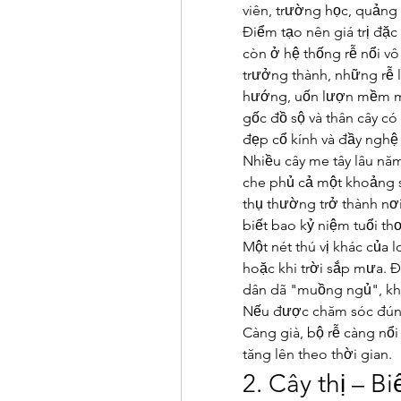
viên, trường học, quảng
Điểm tạo nên giá trị đặc
còn ở hệ thống rễ nổi vô
trưởng thành, những rễ lớ
hướng, uốn lượn mềm m
gốc đồ sộ và thân cây có
đẹp cổ kính và đầy nghệ 
Nhiều cây me tây lâu năm
che phủ cả một khoảng sâ
thụ thường trở thành nơi
biết bao kỷ niệm tuổi th
Một nét thú vị khác của lo
hoặc khi trời sắp mưa. Đ
dân dã "muồng ngủ", khi
Nếu được chăm sóc đúng 
Càng già, bộ rễ càng nổi 
tăng lên theo thời gian.
2. Cây thị – B