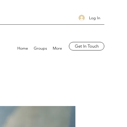
Log In
Get In Touch
Home
Groups
More