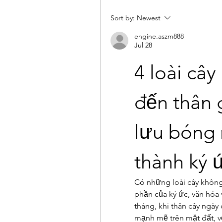
Sort by:
Newest
engine.aszm888
Jul 28
4 loài cây
đến thân g
lưu bóng 
thành ký 
Có những loài cây không
phần của ký ức, văn hóa
tháng, khi thân cây ngày c
mạnh mẽ trên mặt đất, v