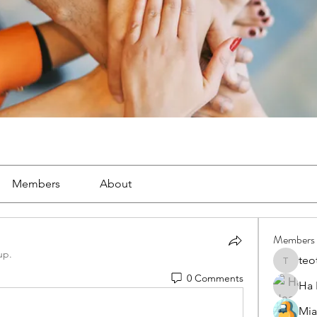
Members
About
Members
up.
teo
teotran
0 Comments
Ha
Mia