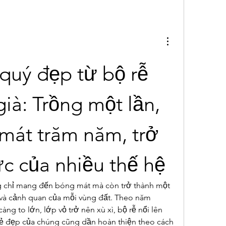
 quý đẹp từ bộ rễ 
ià: Trồng một lần, 
mát trăm năm, trở 
ức của nhiều thế hệ
 chỉ mang đến bóng mát mà còn trở thành một 
 và cảnh quan của mỗi vùng đất. Theo năm 
àng to lớn, lớp vỏ trở nên xù xì, bộ rễ nổi lên 
ẻ đẹp của chúng cũng dần hoàn thiện theo cách 