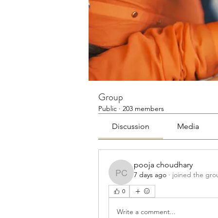
Group
Public
·
203 members
Discussion
Media
pooja choudhary
7 days ago
·
joined the gro
pooja choudhary
0
Write a comment...