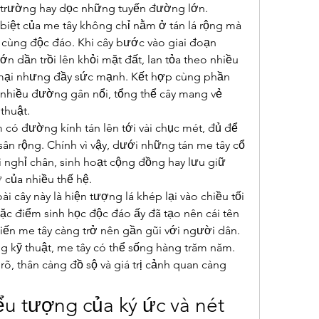
 trường hay dọc những tuyến đường lớn.
 biệt của me tây không chỉ nằm ở tán lá rộng mà 
 cùng độc đáo. Khi cây bước vào giai đoạn 
n dần trồi lên khỏi mặt đất, lan tỏa theo nhiều 
ại nhưng đầy sức mạnh. Kết hợp cùng phần 
 nhiều đường gân nổi, tổng thể cây mang vẻ 
thuật.
 có đường kính tán lên tới vài chục mét, đủ để 
n rộng. Chính vì vậy, dưới những tán me tây cổ 
 nghỉ chân, sinh hoạt cộng đồng hay lưu giữ 
ơ của nhiều thế hệ.
ài cây này là hiện tượng lá khép lại vào chiều tối 
ặc điểm sinh học độc đáo ấy đã tạo nên cái tên 
ến me tây càng trở nên gần gũi với người dân.
kỹ thuật, me tây có thể sống hàng trăm năm. 
rõ, thân càng đồ sộ và giá trị cảnh quan càng 
iểu tượng của ký ức và nét 