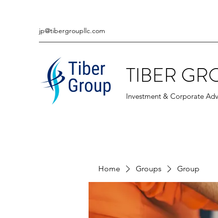
jp@tibergroupllc.com
TIBER GR
Investment & Corporate Adv
Home
Groups
Group