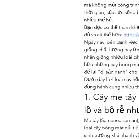
mà không một công trình 
thời gian, của sức sống 
nhiều thế hệ.
Bạn đọc có thể tham khảo
đủ và cụ thể hơn: 
https:
Ngày nay, bên cạnh việc
giống chất lượng hay ứ
nhân giống nhiều loài câ
hữu những cây bóng mát 
để lại "di sản xanh" cho
Dưới đây là 4 loài cây nổ
đồng hành cùng nhiều th
1. Cây me tây
lồ và bộ rễ n
Me tây (Samanea saman),
loài cây bóng mát nổi tiế
sinh trưởng khá nhanh và