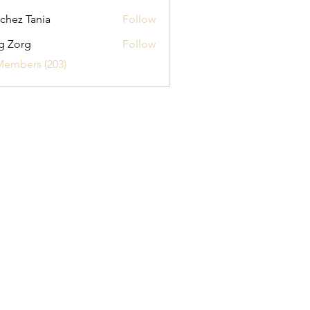
chez Tania
Follow
g Zorg
Follow
Members (203)