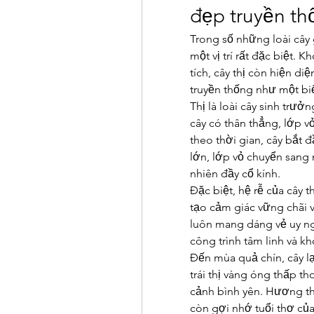
đẹp truyền t
Trong số những loài cây g
một vị trí rất đặc biệt. 
tích, cây thị còn hiện di
truyền thống như một bi
Thị là loài cây sinh trư
cây có thân thẳng, lớp vỏ
theo thời gian, cây bắt 
lớn, lớp vỏ chuyển sang
nhiên đầy cổ kính.
Đặc biệt, hệ rễ của cây 
tạo cảm giác vững chãi và
luôn mang dáng vẻ uy ng
công trình tâm linh và k
Đến mùa quả chín, cây lạ
trái thị vàng óng thấp t
cảnh bình yên. Hương th
còn gợi nhớ tuổi thơ của