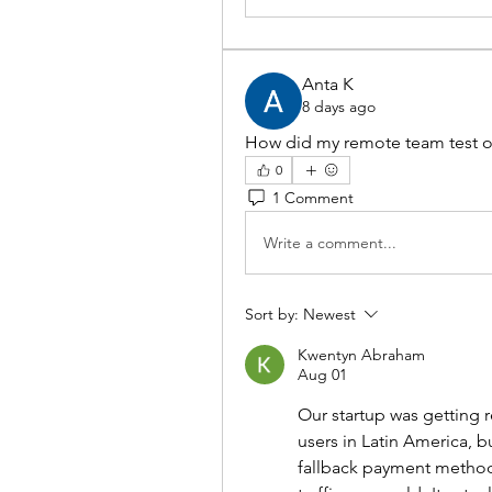
Anta K
8 days ago
How did my remote team test o
0
1 Comment
Write a comment...
Sort by:
Newest
Kwentyn Abraham
Aug 01
Our startup was getting r
users in Latin America, bu
fallback payment methods