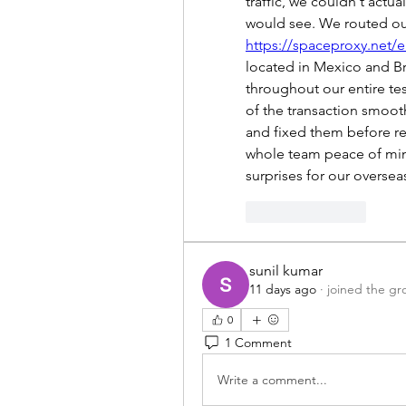
traffic, we couldn't actua
https://spaceproxy.net/e
located in Mexico and Bra
throughout our entire tes
of the transaction smooth
and fixed them before rel
whole team peace of min
surprises for our overse
Like
Reply
sunil kumar
11 days ago
·
joined the gr
0
1 Comment
Write a comment...