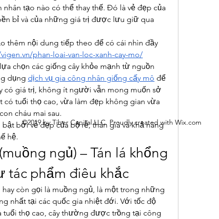
nhân tạo nào có thể thay thế. Đó là vẻ đẹp của 
bền bỉ và của những giá trị được lưu giữ qua 
 thêm nội dung tiếp theo để có cái nhìn đầy 
//vigen.vn/phan-loai-van-loc-xanh-cay-mo/
 lựa chọn các giống cây khỏe mạnh từ nguồn 
ng dụng 
dịch vụ gia công nhân giống cấy mô
 để 
y có giá trị, không ít người vẫn mong muốn sở 
có tuổi thọ cao, vừa làm đẹp không gian vừa 
 con cháu mai sau.
©2019 by Tiber Capital LLC. Proudly created with Wix.com
i bật bởi vẻ đẹp của bộ rễ, thân già và khả năng 
ế hệ.
 (muồng ngủ) – Tán lá khổng 
hư tác phẩm điêu khắc
 hay còn gọi là muồng ngủ, là một trong những 
ng nhất tại các quốc gia nhiệt đới. Với tốc độ 
 tuổi thọ cao, cây thường được trồng tại công 