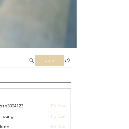
Join
tran3004123
Follow
3004123
 Hoang
Follow
koto
Follow